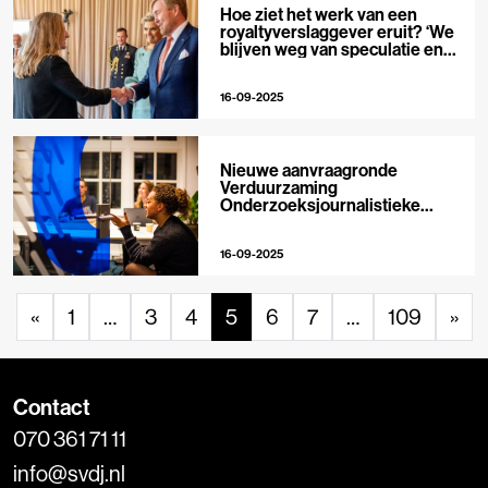
Hoe ziet het werk van een
royaltyverslaggever eruit? ‘We
blijven weg van speculatie en
roddels’
16-09-2025
Nieuwe aanvraagronde
Verduurzaming
Onderzoeksjournalistieke
Organisaties geopend
16-09-2025
«
1
…
3
4
5
6
7
…
109
»
Contact
070 361 71 11
info@svdj.nl