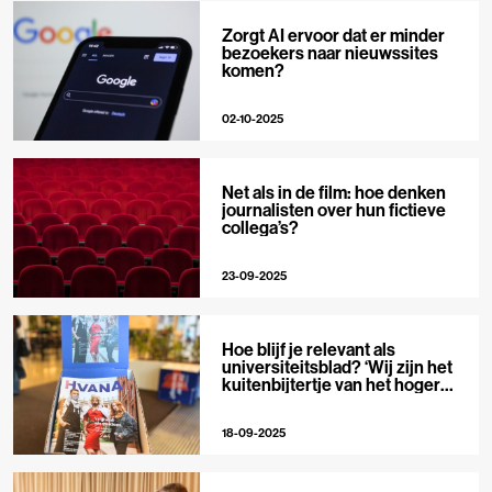
Zorgt AI ervoor dat er minder
bezoekers naar nieuwssites
komen?
02-10-2025
Net als in de film: hoe denken
journalisten over hun fictieve
collega’s?
23-09-2025
Hoe blijf je relevant als
universiteitsblad? ‘Wij zijn het
kuitenbijtertje van het hoger
onderwijs’
18-09-2025