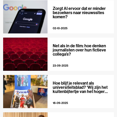
Zorgt AI ervoor dat er minder
bezoekers naar nieuwssites
komen?
02-10-2025
Net als in de film: hoe denken
journalisten over hun fictieve
collega’s?
23-09-2025
Hoe blijf je relevant als
universiteitsblad? ‘Wij zijn het
kuitenbijtertje van het hoger
onderwijs’
18-09-2025