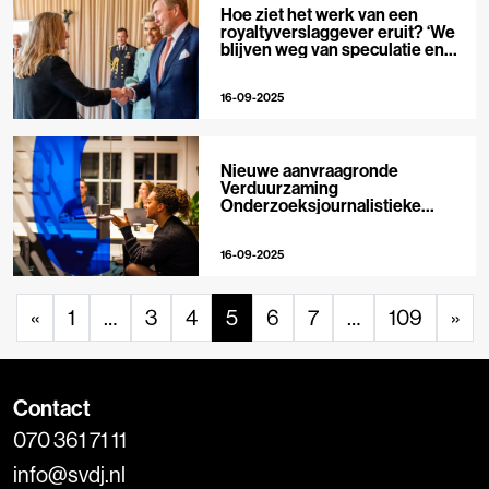
Hoe ziet het werk van een
royaltyverslaggever eruit? ‘We
blijven weg van speculatie en
roddels’
16-09-2025
Nieuwe aanvraagronde
Verduurzaming
Onderzoeksjournalistieke
Organisaties geopend
16-09-2025
«
1
…
3
4
5
6
7
…
109
»
Contact
070 361 71 11
info@svdj.nl