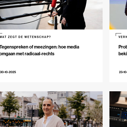
WAT ZEGT DE WETENSCHAP?
VER
Tegenspreken of meezingen: hoe media
Prob
omgaan met radicaal-rechts
beki
30-10-2025
23-10