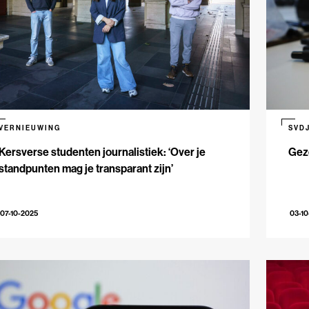
VERNIEUWING
SVD
Kersverse studenten journalistiek: ‘Over je
Gezo
standpunten mag je transparant zijn’
07-10-2025
03-10