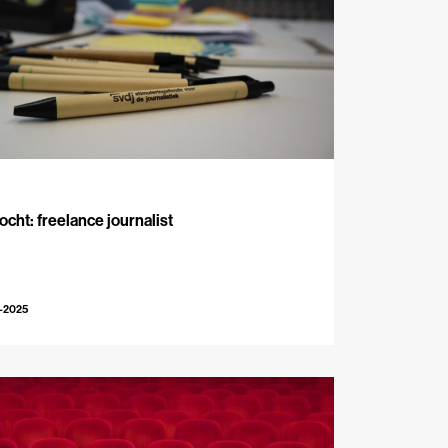
J
cht: freelance journalist
-2025