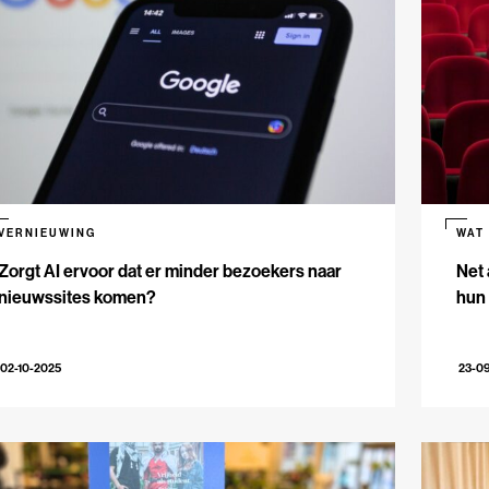
VERNIEUWING
WAT
Zorgt AI ervoor dat er minder bezoekers naar
Net 
nieuwssites komen?
hun 
02-10-2025
23-0