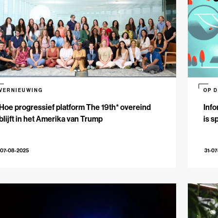
VERNIEUWING
OP 
Hoe progressief platform The 19th* overeind
Info
blijft in het Amerika van Trump
is s
07-08-2025
31-07