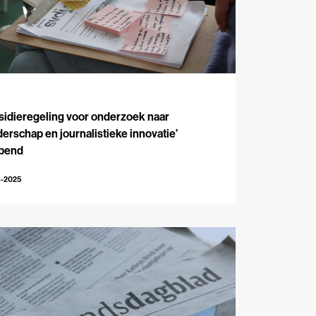
J
idieregeling voor onderzoek naar
derschap en journalistieke innovatie’
pend
8-2025