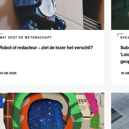
WAT ZEGT DE WETENSCHAP?
SVD
Robot of redacteur – ziet de lezer het verschil?
Subs
‘Lei
geo
21-08-2025
19-0