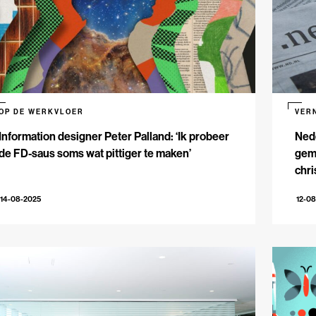
OP DE WERKVLOER
VER
Information designer Peter Palland: ‘Ik probeer
Ned
de FD-saus soms wat pittiger te maken’
gem
chri
pijnl
14-08-2025
12-0