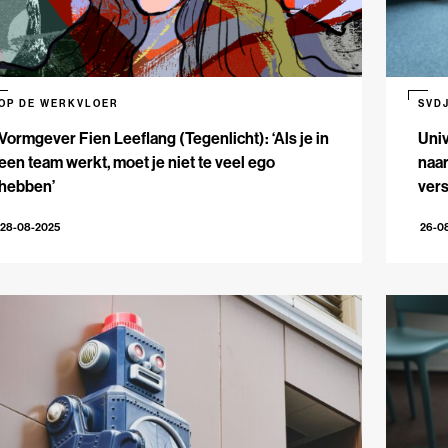
OP DE WERKVLOER
SVD
Vormgever Fien Leeflang (Tegenlicht): ‘Als je in
Uni
een team werkt, moet je niet te veel ego
naar
hebben’
ver
28-08-2025
26-0