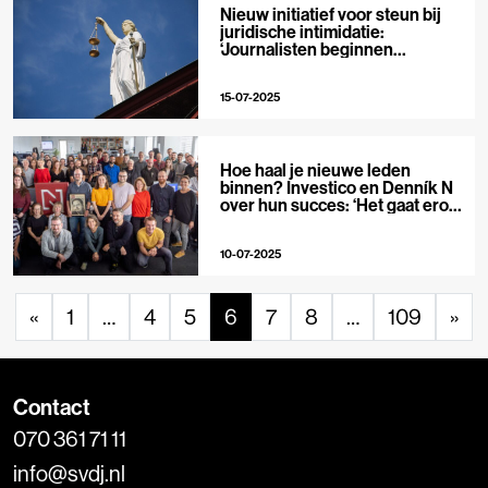
Nieuw initiatief voor steun bij
juridische intimidatie:
‘Journalisten beginnen
gevoelige onderwerpen te
mijden’
15-07-2025
Hoe haal je nieuwe leden
binnen? Investico en Denník N
over hun succes: ‘Het gaat erom
samen iets zinvols op te
bouwen’
10-07-2025
«
1
…
4
5
6
7
8
…
109
»
Contact
070 361 71 11
info@svdj.nl