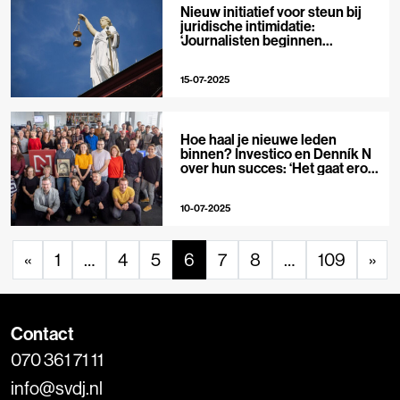
Nieuw initiatief voor steun bij
juridische intimidatie:
‘Journalisten beginnen
gevoelige onderwerpen te
mijden’
15-07-2025
Hoe haal je nieuwe leden
binnen? Investico en Denník N
over hun succes: ‘Het gaat erom
samen iets zinvols op te
bouwen’
10-07-2025
«
1
…
4
5
6
7
8
…
109
»
Contact
070 361 71 11
info@svdj.nl