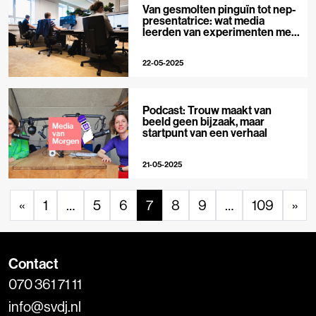
Van gesmolten pinguïn tot nep-
presentatrice: wat media
leerden van experimenten met
AI
22-05-2025
Podcast: Trouw maakt van
beeld geen bijzaak, maar
startpunt van een verhaal
21-05-2025
«
1
…
5
6
7
8
9
…
109
»
Contact
070 361 71 11
info@svdj.nl