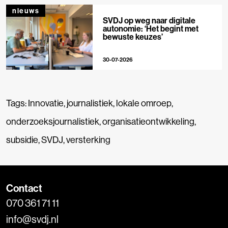
nieuws
SVDJ op weg naar digitale
autonomie: ‘Het begint met
bewuste keuzes’
30-07-2026
Tags:
Innovatie
,
journalistiek
,
lokale omroep
,
onderzoeksjournalistiek
,
organisatieontwikkeling
,
subsidie
,
SVDJ
,
versterking
Contact
070 361 71 11
info@svdj.nl