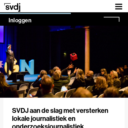
Naar hoofdinhoud
NaN%
Inloggen
SVDJ aan de slag met versterken
lokale journalistiek en
onderzoeksjournalistiek