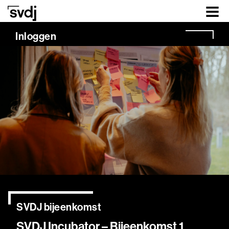
Naar hoofdinhoud
Inloggen
SVDJ bijeenkomst
SVDJ Incubator – Bijeenkomst 1