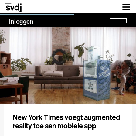
Naar hoofdinhoud
NaN%
Inloggen
New York Times voegt augmented
reality toe aan mobiele app