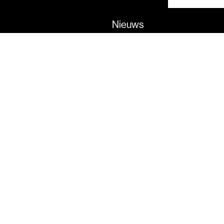
Nieuws
Agenda
Over SVDJ
Onderzoek
Subsidies
Gesteunde projecten
Kennis