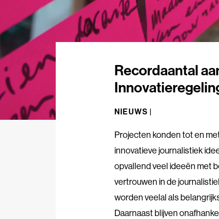
Recordaantal aa
Innovatieregelin
NIEUWS |
Projecten konden tot en met
innovatieve journalistiek id
opvallend veel ideeën met be
vertrouwen in de journalisti
worden veelal als belangrij
Daarnaast blijven onafhankel