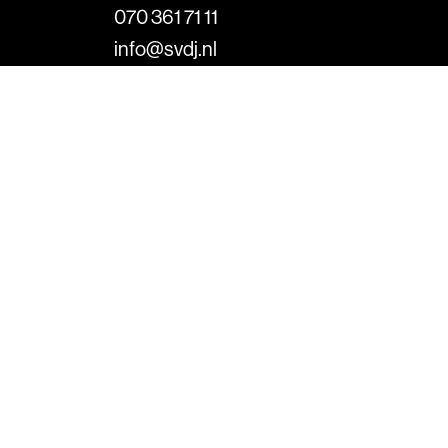
070 361 71 11
info@svdj.nl
Bezoekadres
Koninginnegracht 46
2514 AD Den Haag