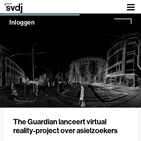
Naar hoofdinhoud
NaN%
Inloggen
The Guardian lanceert virtual
reality-project over asielzoekers