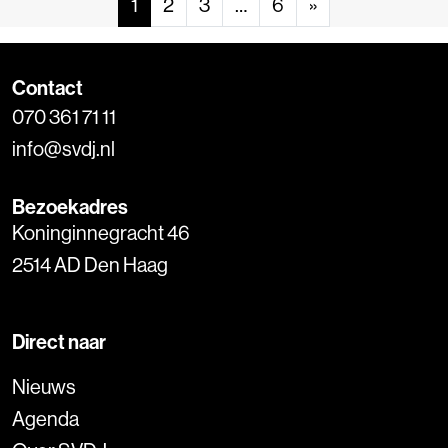
1
2
3
…
6
»
Contact
070 361 71 11
info@svdj.nl
Bezoekadres
Koninginnegracht 46
2514 AD Den Haag
Direct naar
Nieuws
Agenda