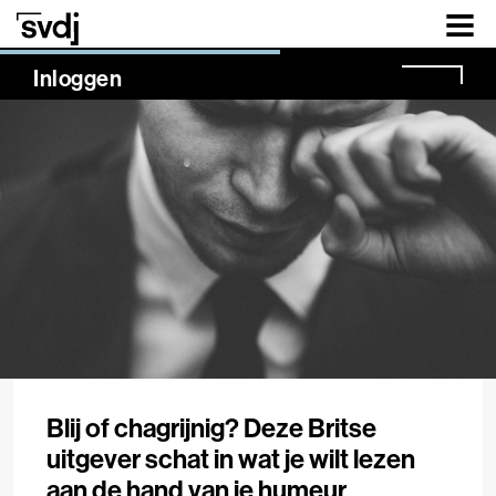
Naar hoofdinhoud
NaN%
Inloggen
Blij of chagrijnig? Deze Britse
uitgever schat in wat je wilt lezen
aan de hand van je humeur