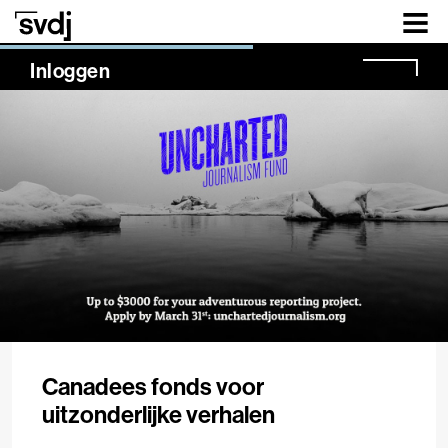
Naar hoofdinhoud
NaN%
Inloggen
Canadees fonds voor
uitzonderlijke verhalen