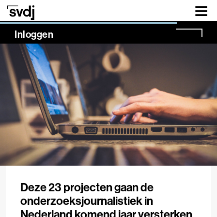
Naar hoofdinhoud
NaN%
Inloggen
Deze 23 projecten gaan de
onderzoeksjournalistiek in
Nederland komend jaar versterken