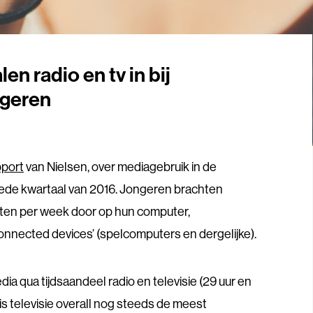
en radio en tv in bij
ngeren
pport
van Nielsen, over mediagebruik in de
eede kwartaal van 2016. Jongeren brachten
uten per week door op hun computer,
onnected devices’ (spelcomputers en dergelijke).
ia qua tijdsaandeel radio en televisie (29 uur en
 is televisie overall nog steeds de meest