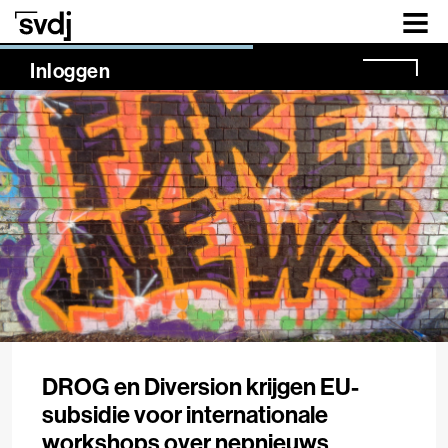
Naar hoofdinhoud
NaN%
Inloggen
DROG en Diversion krijgen EU-
subsidie voor internationale
workshops over nepnieuws