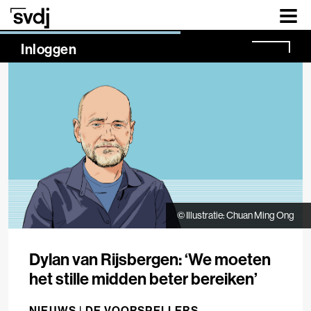
Naar hoofdinhoud
NaN%
Inloggen
© Illustratie: Chuan Ming Ong
Dylan van Rijsbergen: ‘We moeten
het stille midden beter bereiken’
NIEUWS |
DE VOORSPELLERS