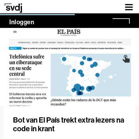
Naar hoofdinhoud
NaN%
Inloggen
Bot van El País trekt extra lezers na
code in krant