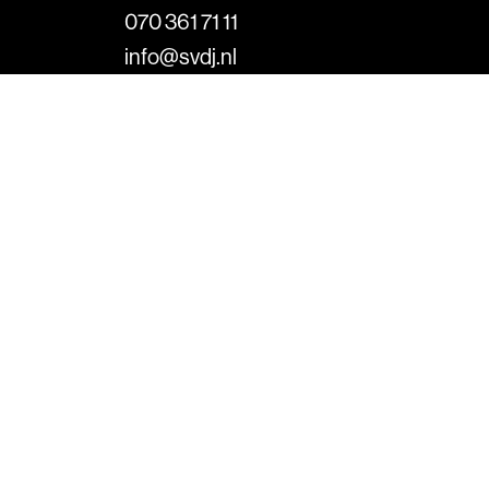
070 361 71 11
info@svdj.nl
Bezoekadres
Koninginnegracht 46
2514 AD Den Haag