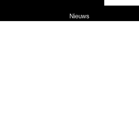
Nieuws
Agenda
Over SVDJ
Onderzoek
Subsidies
Gesteunde projecten
Kennis