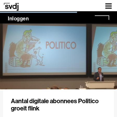
Naar hoofdinhoud
NaN%
Inloggen
Aantal digitale abonnees Politico
groeit flink