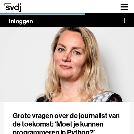
Naar hoofdinhoud
NaN%
Inloggen
Grote vragen over de journalist van
de toekomst: ‘Moet je kunnen
programmeren in Python?’