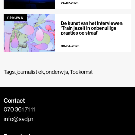
24-07-2025
nieuws
De kunst van het interviewen:
‘Train jezelf in onbenullige
praatjes op straat’
08-04-2025
Tags:
journalistiek
,
onderwijs
,
Toekomst
Contact
070 361 71 11
info@svdj.nl