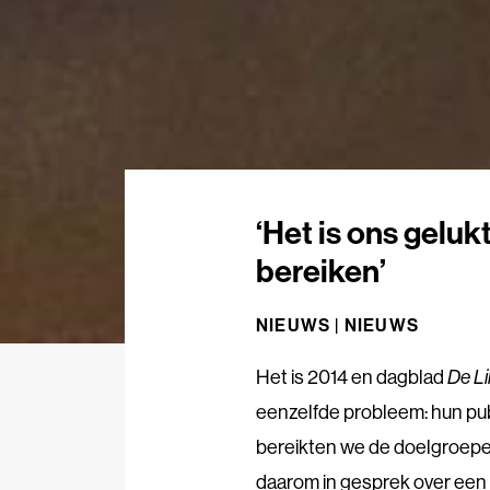
‘Het is ons geluk
bereiken’
NIEUWS |
NIEUWS
Het is 2014 en dagblad
De L
eenzelfde probleem: hun publ
bereikten we de doelgroepen
daarom in gesprek over een