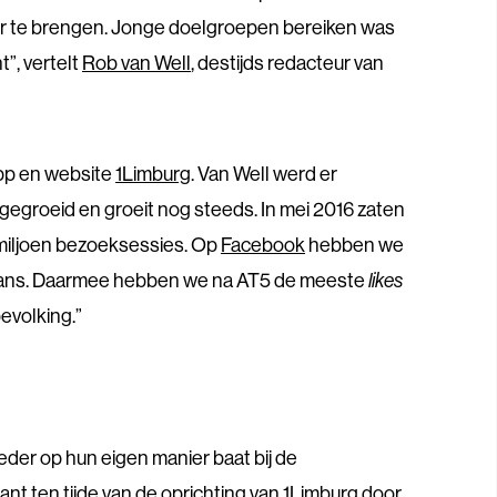
r te brengen. Jonge doelgroepen bereiken was
t”, vertelt
Rob van Well
, destijds redacteur van
app en website
1Limburg
. Van Well werd er
 gegroeid en groeit nog steeds. In mei 2016 zaten
 miljoen bezoeksessies. Op
Facebook
hebben we
ans. Daarmee hebben we na AT5 de meeste
likes
evolking.”
eder op hun eigen manier baat bij de
nt ten tijde van de oprichting van 1Limburg door