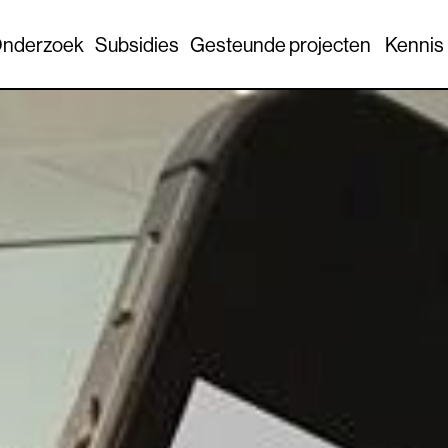
nderzoek
Subsidies
Gesteunde projecten
Kennis