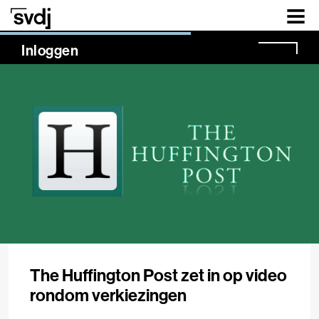
Naar hoofdinhoud
NaN%
Inloggen
The Huffington Post zet in op video
rondom verkiezingen