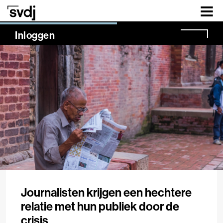
Naar hoofdinhoud
NaN%
Inloggen
Journalisten krijgen een hechtere
relatie met hun publiek door de
crisis