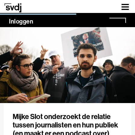
Naar hoofdinhoud
NaN%
Inloggen
Mijke Slot onderzoekt de relatie
tussen journalisten en hun publiek
(en maakt er een podcast over)