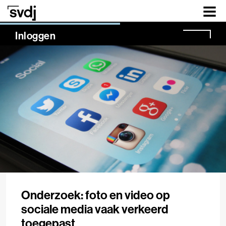
Naar hoofdinhoud
NaN%
Inloggen
Onderzoek: foto en video op
sociale media vaak verkeerd
toegepast