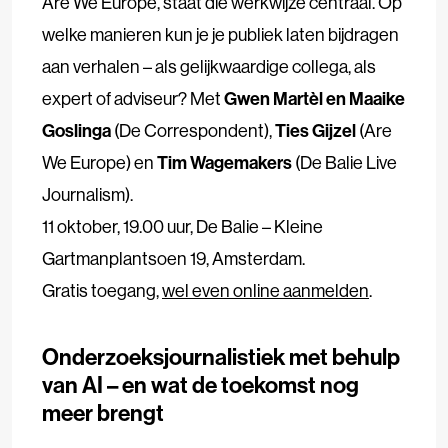
Are We Europe, staat die werkwijze centraal. Op
welke manieren kun je je publiek laten bijdragen
aan verhalen – als gelijkwaardige collega, als
expert of adviseur? Met
Gwen Martèl en Maaike
Goslinga
(De Correspondent),
Ties Gijzel
(Are
We Europe) en
Tim Wagemakers
(De Balie Live
Journalism).
11 oktober, 19.00 uur, De Balie – Kleine
Gartmanplantsoen 19, Amsterdam.
Gratis toegang,
wel even online aanmelden
.
Onderzoeksjournalistiek met behulp
van AI – en wat de toekomst nog
meer brengt