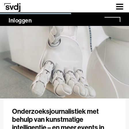
Naar hoofdinhoud
NaN%
Inloggen
Onderzoeksjournalistiek met
behulp van kunstmatige
intelligentie – en meer events in