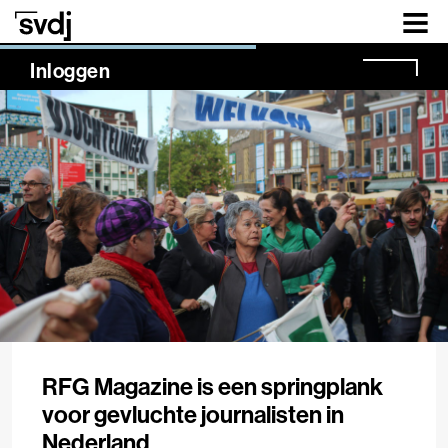
Naar hoofdinhoud
NaN%
Inloggen
RFG Magazine is een springplank
voor gevluchte journalisten in
Nederland