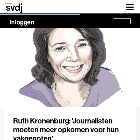
Naar hoofdinhoud
NaN%
Inloggen
Ruth Kronenburg: 'Journalisten
moeten meer opkomen voor hun
vakgenoten'