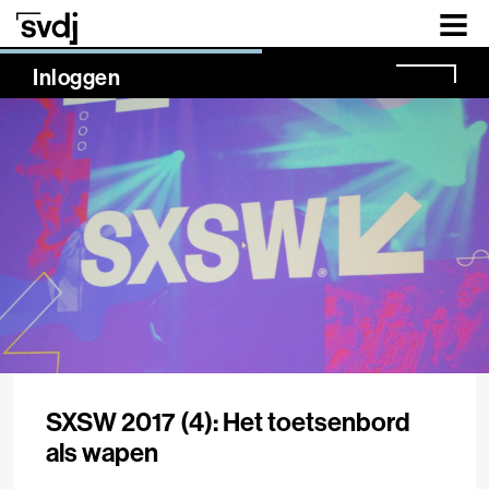
Naar hoofdinhoud
NaN%
Inloggen
SXSW 2017 (4): Het toetsenbord
als wapen