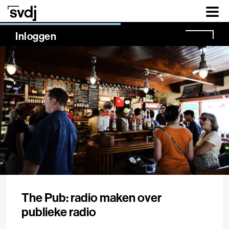
Naar hoofdinhoud
NaN%
Inloggen
The Pub: radio maken over
publieke radio