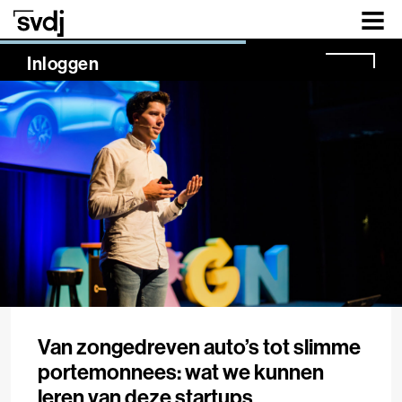
Naar hoofdinhoud
NaN%
Inloggen
Van zongedreven auto’s tot slimme
portemonnees: wat we kunnen
leren van deze startups