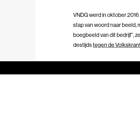
VNDG werd in oktober 2016 
stap van woord naar beeld, ma
boegbeeld van dit bedrijf
”
, 
destijds
tegen de Volkskran
Contact
070 361 71 11
info@svdj.nl
Bezoekadres
Koninginnegracht 46