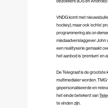
bezoekers (iOS en Android) 
VNDG komt met nieuwsbullet
hockey), maar ook ‘echte’ pr
programmering als
on dema
misdaadverslaggever John v
een realityserie gemaakt ov
het aanbod is ‘premium’ en 
De Telegraaf is de grootste 
multimedialer worden.
TMG w
gepersonaliseerde en relev
het einde betekent van
Tele
te vinden zijn.