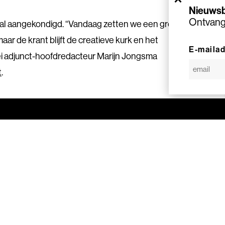
Nieuwsb
Ontvang 
al aangekondigd.
“
Vandaag zetten we een grote
ar de krant blijft de creatieve kurk en het
E-maila
zei adjunct-hoofdredacteur Marijn Jongsma
t
.
Direct naar
Nieuws
Agenda
Over SVDJ