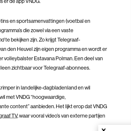
is er de app VNDG.
ins en sportsamenvattingen (voetbal en
ogramma’s die zowel via een vaste
nd
te bekijken zijn. Zo krijgt Telegraaf-
an den Heuvel zijn eigen programma en wordt er
er volleybalster Estavana Polman.
Een deel van
alleen zichtbaar voor Telegraaf-abonnees.
krimper in landelijke-dagbladenland en wil
il met VNDG “hoogwaardige,
ante content” aanbieden.
Het lijkt erop dat VNDG
graaf TV
, waar vooral video’s van externe partijen
×