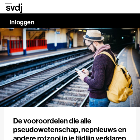
Naar hoofdinhoud
0.00%
Inloggen
De vooroordelen die alle
pseudowetenschap, nepnieuws en
andere rotzooi in je tijdlijn verklaren