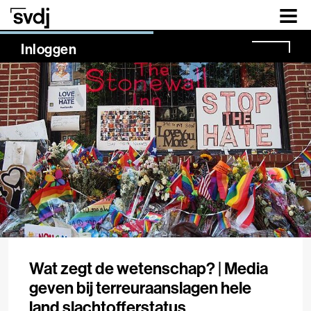
Naar hoofdinhoud
NaN%
Inloggen
Wat zegt de wetenschap? | Media
geven bij terreuraanslagen hele
land slachtofferstatus