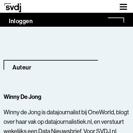
Naar hoofdinhoud
Inloggen
Auteur
Winny De Jong
Winny de Jong is
datajournalist bij OneWorld
, blogt
over haar vak op
datajournalistiek.nl
, en verstuurt
wekelijks een Data Nieuwsbrief
. Voor SVDJ.nl