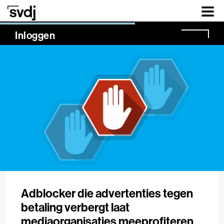
Naar hoofdinhoud
NaN%
Inloggen
Adblocker die advertenties tegen
betaling verbergt laat
mediaorganisaties meeprofiteren