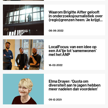
Waarom Brigitte Alfter gelooft
in onderzoeksjournalistiek over
(regio)grenzen heen: ‘Je krijgt
een sterker verhaal’
08-06-2022
LocalFocus: van een idee op
een A4’tje tot ‘samenwonen’
met het ANP
16-02-2022
Elma Drayer: ‘Quota om
diversiteit aan te jagen hebben
meer nadelen dan voordelen’
09-12-2021