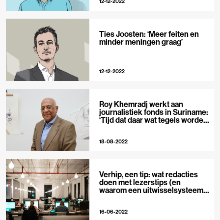
12-12-2022
Ties Joosten: ‘Meer feiten en
minder meningen graag’
12-12-2022
Roy Khemradj werkt aan
journalistiek fonds in Suriname:
‘Tijd dat daar wat tegels worden
gelicht’
18-08-2022
Verhip, een tip: wat redacties
doen met lezerstips (en
waarom een uitwisselsysteem
tussen redacties handig zou
zijn)
16-06-2022