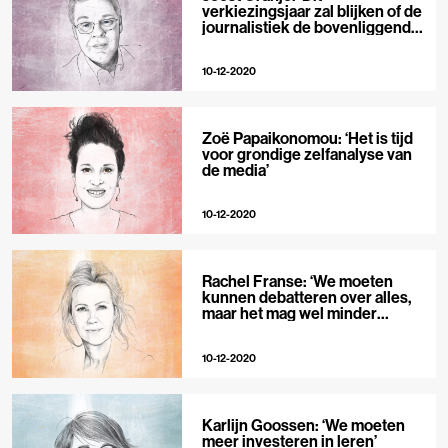
verkiezingsjaar zal blijken of de
journalistiek de bovenliggende
partij blijft’
10-12-2020
Zoë Papaikonomou: ‘Het is tijd
voor grondige zelfanalyse van
de media’
10-12-2020
Rachel Franse: ‘We moeten
kunnen debatteren over alles,
maar het mag wel minder
polemisch’
10-12-2020
Karlijn Goossen: ‘We moeten
meer investeren in leren’