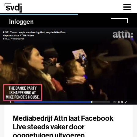
Naar hoofdinhoud
NaN%
Inloggen
Mediabedrijf Attn laat Facebook
Live steeds vaker door
ooggetuigen uitvoeren