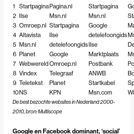
1
Startpagina
Pagina.nl
Startpagina
Go
2
Ilse
Msn.nl
Msn.nl
St
3
Omroep.nl
Startpagina
Google
Ma
4
Altavista
Ilse
detelefoongids
M
5
Msn.nl
detelefoongids
Ilse
De
6
Planet
Google
Marktplaats
Ms
7
Webwereld
Omroep.nl
Postbank
Po
8
Vindex
Telegraaf
ANWB
Bo
9
Teletekst
Planet
Startkabel
Sp
10
NS
KPN
Msn.com
Wi
De best bezochte websites in Nederland 2000-
2010, bron: Multiscope
Google en Facebook dominant, ‘social’