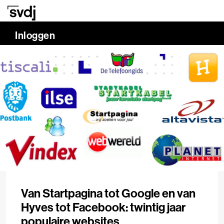
Naar hoofdinhoud
0.00%
Inloggen
Van Startpagina tot Google en van
Hyves tot Facebook: twintig jaar
populaire websites