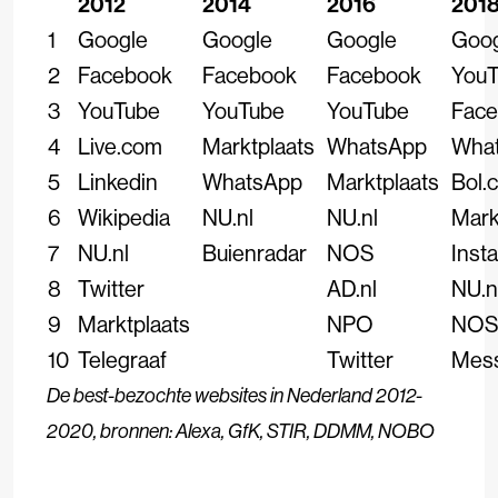
2012
2014
2016
201
1
Google
Google
Google
Goog
2
Facebook
Facebook
Facebook
You
3
YouTube
YouTube
YouTube
Fac
4
Live.com
Marktplaats
WhatsApp
Wha
5
Linkedin
WhatsApp
Marktplaats
Bol.
6
Wikipedia
NU.nl
NU.nl
Mark
7
NU.nl
Buienradar
NOS
Inst
8
Twitter
AD.nl
NU.n
9
Marktplaats
NPO
NO
10
Telegraaf
Twitter
Mes
De best-bezochte websites in Nederland 2012-
2020, bronnen: Alexa, GfK, STIR, DDMM, NOBO