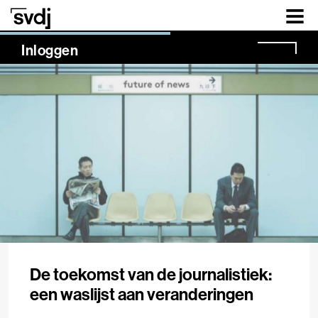
Naar hoofdinhoud
NaN%
Inloggen
De toekomst van de journalistiek:
een waslijst aan veranderingen