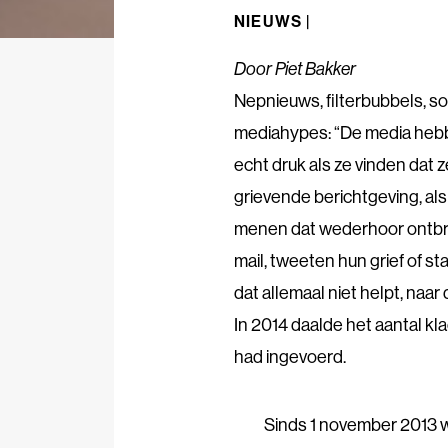
NIEUWS |
Door Piet Bakker
Nepnieuws, filterbubbels, so
mediahypes: “De media heb
echt druk als ze vinden dat ze
grievende berichtgeving, al
menen dat wederhoor ontbra
mail, tweeten hun grief of s
dat allemaal niet helpt, naar 
In 2014 daalde het aantal k
had ingevoerd.
Sinds 1 november 2013 w