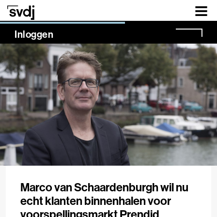
Naar hoofdinhoud
NaN%
Inloggen
Marco van Schaardenburgh wil nu
echt klanten binnenhalen voor
voorspellingsmarkt Prendid