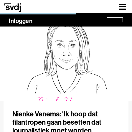
Naar hoofdinhoud
NaN%
Inloggen
Nienke Venema: 'Ik hoop dat
filantropen gaan beseffen dat
journalistiek moet worden