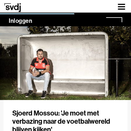
Naar hoofdinhoud
NaN%
Inloggen
Sjoerd Mossou: 'Je moet met
verbazing naar de voetbalwereld
blijven kijken'