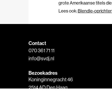
grote Amerikaanse titels die a
Lees ook:
Blendle-oprichter 
Contact
070 361 71 11
info@svdj.nl
Bezoekadres
Koninginnegracht 46
2514 AD Den Haag