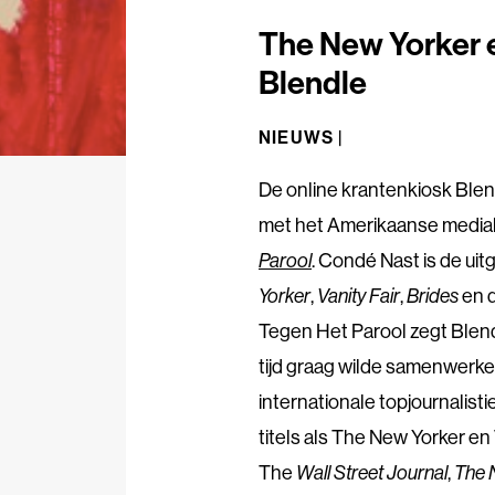
The New Yorker en
Blendle
NIEUWS |
De online krantenkiosk Ble
met het Amerikaanse mediab
Parool
. Condé Nast is de ui
Yorker
,
Vanity Fair
,
Brides
en 
Tegen Het Parool zegt Blend
tijd graag wilde samenwerken
internationale topjournalis
titels als The New Yorker en V
The
Wall Street Journal
,
The 