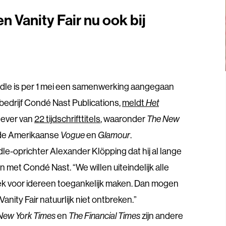
 Vanity Fair nu ook bij
ndle is per 1 mei een samenwerking aangegaan
edrijf Condé Nast Publications,
meldt
Het
tgever van
22 tijdschrifttitels
, waaronder
The New
de Amerikaanse
Vogue
en
Glamour
.
le-oprichter Alexander Klöpping dat hij al lange
 met Condé Nast. “We willen uiteindelijk alle
tiek voor idereen toegankelijk maken. Dan mogen
anity Fair natuurlijk niet ontbreken.”
New York Times
en
The Financial Times
zijn andere