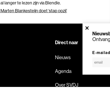
l langer te lezen zijn via Blendle.
Marten Blankesteijn doet ‘stap opzij’
×
Nieuwsb
Ontvang 
Direct naar
E-maila
Nieuws
Agenda
Over SVDJ
Onderzoek