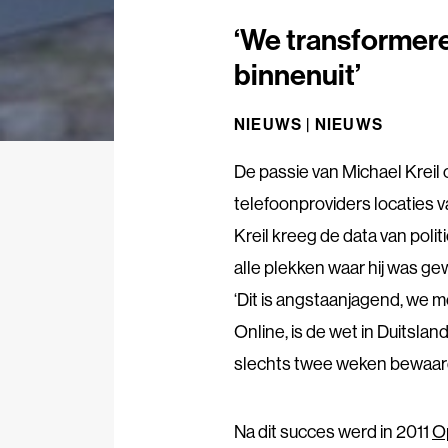
‘We transformere
binnenuit’
NIEUWS |
NIEUWS
De passie van Michael Kreil 
telefoonproviders locaties 
Kreil kreeg de data van polit
alle plekken waar hij was gewe
‘Dit is angstaanjagend, we m
Online, is de wet in Duitsla
slechts twee weken bewaar
Na dit succes werd in 2011
O