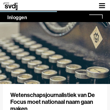
Naar hoofdinhoud
NaN%
Inloggen
Wetenschapsjournalistiek van De
Focus moet nationaal naam gaan
maken